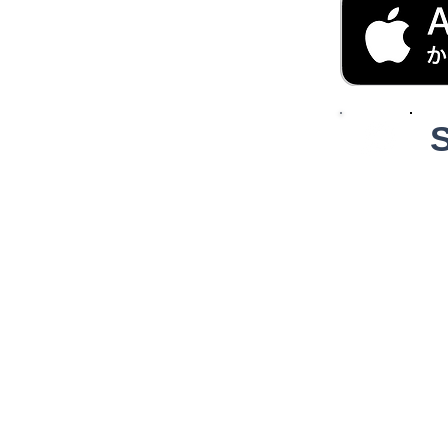
​
◆注意事項
Skating in
​また、インストー
いたします。
◆Skating info動作
Skating in
iOS 9.0以上、An
（一部OS、機種で
iPhone、iPod touchは米国および他の国
App StoreはApple Inc.のサービスマーク
Android、Google PlayはGoogle In