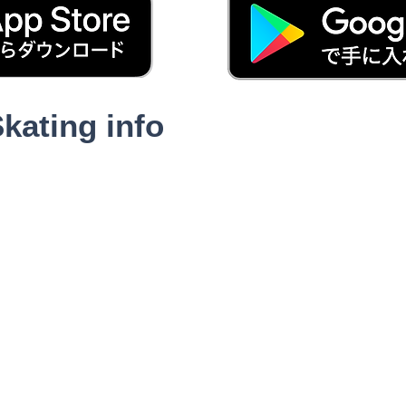
Skating info
foはスマートフォン専用アプリです。当サービスは無料でご利用になれますが、通信料はお
ル以降も必要に応じアプリのアップデートをお願いすることがあります。更新が必要
環境
foはスマートフォン専用アプリです。当サービスは無料でご利用になれますが、通信料はお
droid OS 6.0以上がインストールされた対象機種
は機能が制限される事、正常に動作しない場合もあります）
々で登録されたApple Inc.の商標です。
です。
c.の商標または登録商標です。